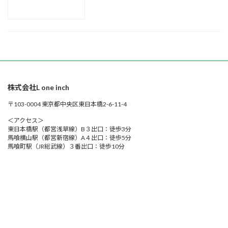
市
寿
港
寺
南
de
区-
ヨ
ガ
株式会社L one inch
〒103-0004 東京都中央区東日本橋2-6-11-4
＜アクセス＞
東日本橋駅（都営浅草線）B３出口：徒歩3分
馬喰横山駅（都営新宿線）A４出口：徒歩5分
馬喰町駅（JR総武線）３番出口：徒歩10分