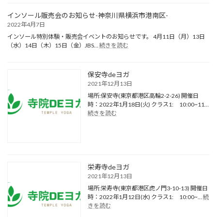
ン
ン
ソ
の
インソール販売会のお知らせ-神奈川県横浜市港南区-
ー
様
2022年4月7日
ル
子
販
インソール特別体験・販売会イベントのお知らせです。 4月11日（月）13日
:
売
（水）14日（木）15日（金）JBS…
続きを読む
イ
会
ン
の
ソ
お
保安寺deヨガ
ー
知
2021年12月13日
ル
ら
販
場所:保安寺(東京都港区高輪2-2-26) 開催日
せ-
売
時：2022年1月18日(火) クラス1: 10:00~11…
神
:
会
続きを読む
奈
保
の
川
安
お
県
寺
知
横
de
ら
浜
ヨ
せ-
市
ガ
神
栄寿寺deヨガ
旭
奈
区-
2021年12月13日
川
場所:栄寿寺(東京都港区虎ノ門3-10-13) 開催日
県
時：2022年1月12日(水) クラス1: 10:00~…
続
横
:
きを読む
浜
栄