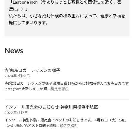
「Last one inch（今よりもっとお客様との関係性を近く、密
接に。）」
私たちは、小さな成功体験の積み重ねによって、健康と幸福を
提供してまいります。
News
寺院DEヨガ レッスンの様子
2024年9月26日
寺院DEヨガ レッスンの様子 金曜日夜19時からは妙福寺さんでお寺ヨガです
:
Instagram更新しました 様…
続きを読む
寺
院
DE
インソール販売会のお知らせ-神奈川県横浜市旭区-
ヨ
2022年4月7日
ガ
レ
インソール特別体験・販売会イベントのお知らせです。 4月12日（火）14日
ッ
:
（木）JBS/JPAアストロ鶴ヶ峰校…
続きを読む
イ
ス